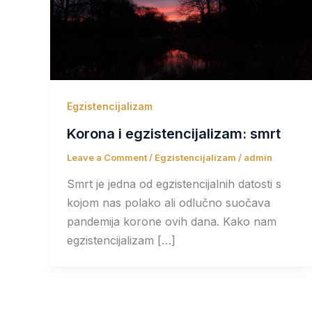
Egzistencijalizam
Korona i egzistencijalizam: smrt
Leave a Comment
/
Egzistencijalizam
/
admin
Smrt je jedna od egzistencijalnih datosti s
kojom nas polako ali odlučno suočava
pandemija korone ovih dana. Kako nam
egzistencijalizam […]